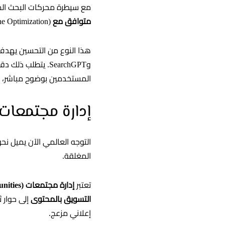
مع سيطرة محركات البحث المدعومة
متوافق مع GEO
e Optimization).
وSearchGPT. يتطل
المستخدمين بوضوح مباشر، وه
إدارة مجتمعات (Micro-communities) تليجرام وو
التوجه العالمي الآن يميل ن
المغلقة.
تعتبر
إدارة مجتمعات (Micro-communities) تليجرام وواتساب
التسويق بالمحتوى
إلى حوار 
إعلاني مزعج.