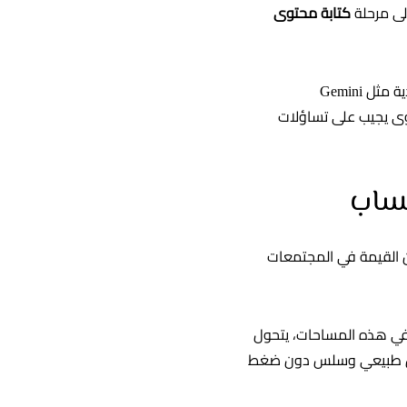
كتابة محتوى
هذا النوع من التحسين يهدف إلى جعل علامتك التجارية هي الإجابة المفضلة لمحركات البحث التوليدية مثل Gemini
محتوى يجيب على تساؤلات
ن القيمة في المجتمعات
في هذه المساحات، يتحول
 بشكل طبيعي وسلس دون ضغط