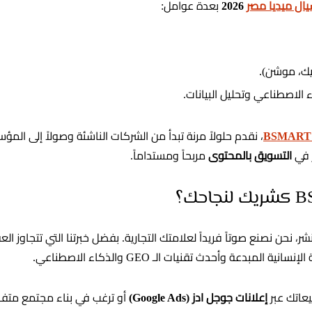
يال ميديا مصر
2026
بعدة عوامل:
يك، موشن).
الاصطناعي وتحليل البيانات.
BSMART C
، نقدم حلولاً مرنة تبدأ من الشركات الناشئة وصولاً إلى المؤ
ر في
التسويق بالمحتوى
مربحاً ومستداماً.
ر، نحن نصنع صوتاً فريداً لعلامتك التجارية. بفضل خبرتنا التي تتجاوز ا
لمبدعة وأحدث تقنيات الـ GEO والذكاء الاصطناعي.
عاتك عبر
إعلانات جوجل ادز (Google Ads)
أو ترغب في بناء مجتمع متفا