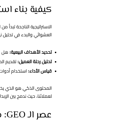
كيفية بناء است
الاستراتيجية الناجحة تبدأ من
العشوائي والبدء في تحليل نية الباحث (nt
تحديد الأهداف البيعية:
هل ال
تحليل رحلة العميل:
تقديم الم
قياس الأداء:
استخدام أدوات 
المحتوى الذكي هو الذي يخدم
لعملائنا، حيث ندمج بين الإبد
عصر الـ GEO: ما وراء الـ SEO التقليدي