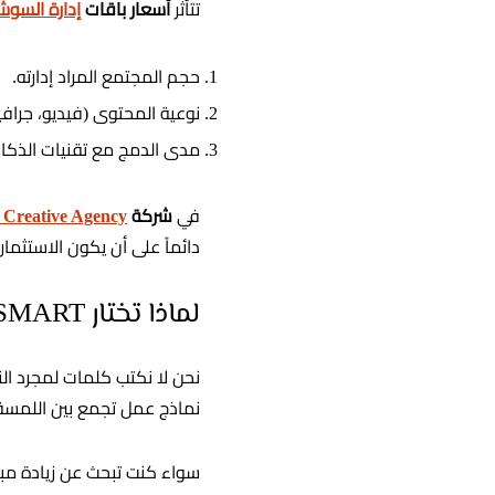
تتأثر
أسعار باقات
إدارة السوش
حجم المجتمع المراد إدارته.
نوعية المحتوى (فيديو، جراف
مدى الدمج مع تقنيات الذكاء 
في
شركة
reative Agency
دائماً على أن يكون الاستثما
لماذا تختار BSMART كشريك لنجاحك؟
نحن لا نكتب كلمات لمجرد النش
نماذج عمل تجمع بين اللمسة الإنسانية ا
سواء كنت تبحث عن زيادة مبي