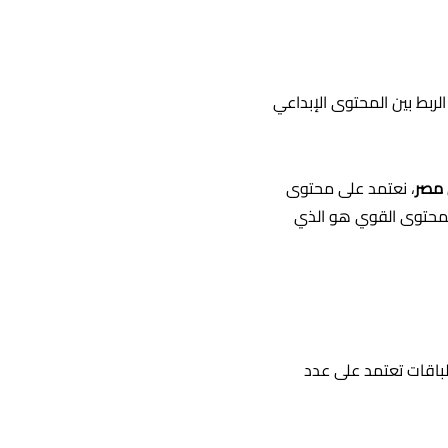
الحالية. الربط بين المحتوى الإبداعي
 مصر
، نعتمد على محتوى
المحتوى القوي هو الذي
التكلفة العادلة لإدارة التواجد الرقمي. في عام 2026، لم تعد الباقات تعتمد على عدد