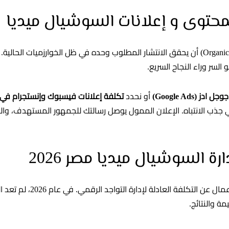
لمحتوى و إعلانات السوشيال ميديا
لا يمكن للمحتوى العضوي (Organic) أن يحقق الانتشار المطلوب وحده في ظل الخوارزميات 
السر وراء النجاح السريع.
ادز (Google Ads)
أو نحدد
تكلفة إعلانات فيسبوك وإنستجرام في
ي جذب الانتباه. الإعلان الممول يوصل رسالتك للجمهور المستهدف، و
رة السوشيال ميديا مصر 2026
يتساءل الكثير من أصحاب الأعمال عن 
ة والنتائج.