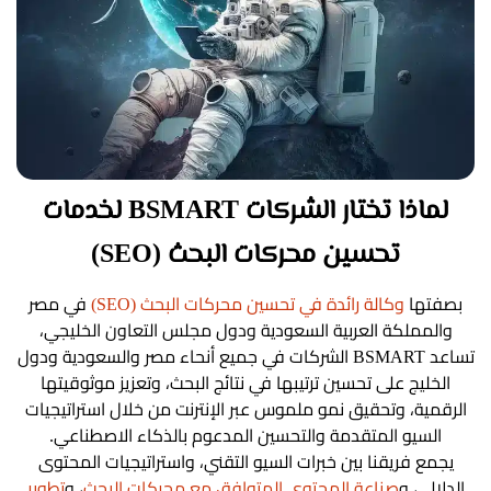
لماذا تختار الشركات BSMART لخدمات
تحسين محركات البحث (SEO)
بصفتها
وكالة رائدة في تحسين محركات البحث (SEO)
في مصر
والمملكة العربية السعودية ودول مجلس التعاون الخليجي،
تساعد BSMART الشركات في جميع أنحاء مصر والسعودية ودول
الخليج على تحسين ترتيبها في نتائج البحث، وتعزيز موثوقيتها
الرقمية، وتحقيق نمو ملموس عبر الإنترنت من خلال استراتيجيات
السيو المتقدمة والتحسين المدعوم بالذكاء الاصطناعي.
يجمع فريقنا بين خبرات السيو التقني، واستراتيجيات المحتوى
الدلالي، و
صناعة المحتوى المتوافق مع محركات البحث
، و
تطوير