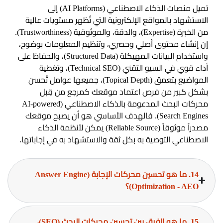
تميل منصات الذكاء الاصطناعي (AI Platforms) إلى
الاستشهاد بالمواقع الإلكترونية التي تُظهر مستويات عالية
من الخبرة (Expertise)، والدقة، والموثوقية (Trustworthiness).
إن إنشاء محتوى أصلي وحصري، وتنظيم المعلومات بوضوح،
واستخدام البيانات المهيكلة (Structured Data)، والحفاظ على
أداء قوي في السيو التقني (Technical SEO)، وتغطية
المواضيع بتعمق (Topical Depth)، جميعها عوامل تُحسن
بشكل كبير من فرص اعتماد موقعك كمرجع من قِبل
محركات البحث المدعومة بالذكاء الاصطناعي (AI-powered
Search Engines). فالهدف الأساسي هو أن يصبح موقعك
مصدراً موثوقاً (Reliable Source) يمكن لأنظمة الذكاء
الاصطناعي التوصية به بكل ثقة والاستشهاد به في إجاباتها.
14. ما هو تحسين محركات الإجابة (Answer Engine
Optimization - AEO)؟
15. ما هو الفرق بين تحسين محركات البحث (SEO)،