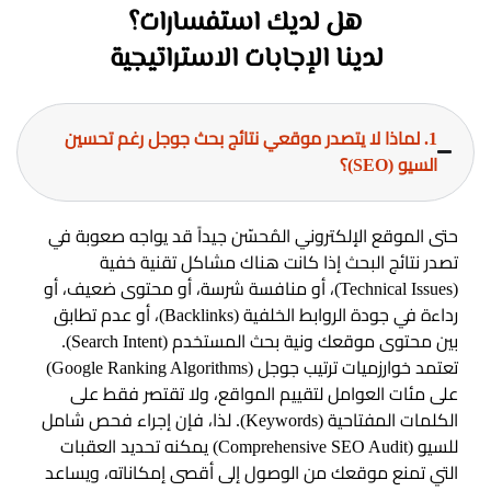
هل لديك استفسارات؟
لدينا الإجابات الاستراتيجية
1. لماذا لا يتصدر موقعي نتائج بحث جوجل رغم تحسين
السيو (SEO)؟
حتى الموقع الإلكتروني المُحسّن جيداً قد يواجه صعوبة في
تصدر نتائج البحث إذا كانت هناك مشاكل تقنية خفية
(Technical Issues)، أو منافسة شرسة، أو محتوى ضعيف، أو
رداءة في جودة الروابط الخلفية (Backlinks)، أو عدم تطابق
بين محتوى موقعك ونية بحث المستخدم (Search Intent).
تعتمد خوارزميات ترتيب جوجل (Google Ranking Algorithms)
على مئات العوامل لتقييم المواقع، ولا تقتصر فقط على
الكلمات المفتاحية (Keywords). لذا، فإن إجراء فحص شامل
للسيو (Comprehensive SEO Audit) يمكنه تحديد العقبات
التي تمنع موقعك من الوصول إلى أقصى إمكاناته، ويساعد