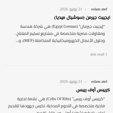
eslam atef
21 يونيو، 2026
ايجيبت جيرمن (سوشيال ميديا)
“إيجيبت جيرمان” (Egypt German) هي شركة هندسة
ومقاولات مصرية متخصصة في مشاريع تسليم المفتاح،
وحلول الأعمال الكهروميكانيكية المتكاملة (MEP)، و...
1 min read
eslam atef
21 يونيو، 2026
كريبس أوف ريبس
“كريبس أوف ريبس” (Cribs Of Ribs) هي علامة تجارية
فاخرة متخصصة في اللحوم المدخنة، تكرس جهودها لتقديم
تجارب باربكيو (شواء) أصلي من خلال تقديم...