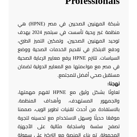
Professionals
شبكة المهنيين الصحيين في مصر (HPNE) هي
منظمة غير ربحية تأسست في سبتمبر 2024 بهدف
توحيد المهنيين الصحيين، وتمكين التميز الطبي،
ودفع الابتكار في تقديم الخدمات الصحية ووضع
السياسات. تلتزم HPNE برفع معايير الرعاية الصحية
في مصر مع مواءمتها مع المعايير الدولية لضمان
مستقبل صحي أفضل للمجتمع.
نهجنا:
تعاونّا بشكل وثيق مع HPNE لفهم مهمتها،
والجمهور المستهدف، وأهداف المنظمة.
بالاستفادة من أحدث تقنيات تطوير الويب، صممنا
موقعًا حديثًا وسهل الاستخدام مع تحسينه لتجربة
تصفح سلسة واستجابة مثالية على الأجهزة
المحمولة. تم بناء المنصة مع التركيز على سهولة