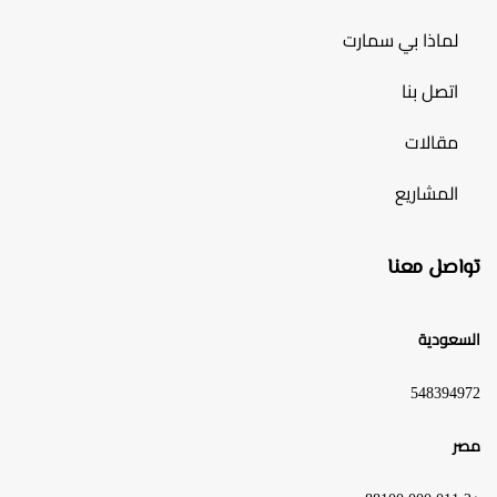
لماذا بي سمارت
اتصل بنا
مقالات
المشاريع
تواصل معنا
السعودية
548394972
مصر