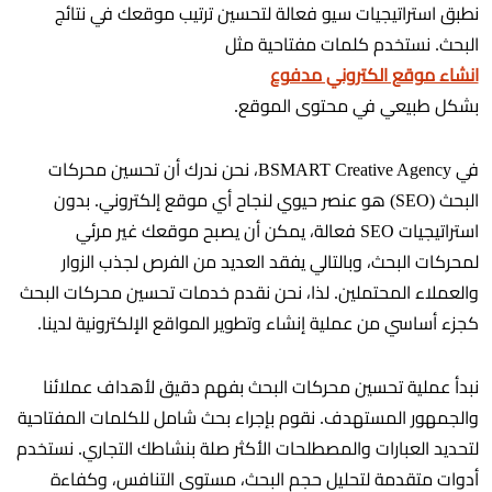
نطبق استراتيجيات سيو فعالة لتحسين ترتيب موقعك في نتائج
البحث. نستخدم كلمات مفتاحية مثل
انشاء موقع الكتروني مدفوع
بشكل طبيعي في محتوى الموقع.
في BSMART Creative Agency، نحن ندرك أن تحسين محركات
البحث (SEO) هو عنصر حيوي لنجاح أي موقع إلكتروني. بدون
استراتيجيات SEO فعالة، يمكن أن يصبح موقعك غير مرئي
لمحركات البحث، وبالتالي يفقد العديد من الفرص لجذب الزوار
والعملاء المحتملين. لذا، نحن نقدم خدمات تحسين محركات البحث
كجزء أساسي من عملية إنشاء وتطوير المواقع الإلكترونية لدينا.
نبدأ عملية تحسين محركات البحث بفهم دقيق لأهداف عملائنا
والجمهور المستهدف. نقوم بإجراء بحث شامل للكلمات المفتاحية
لتحديد العبارات والمصطلحات الأكثر صلة بنشاطك التجاري. نستخدم
أدوات متقدمة لتحليل حجم البحث، مستوى التنافس، وكفاءة