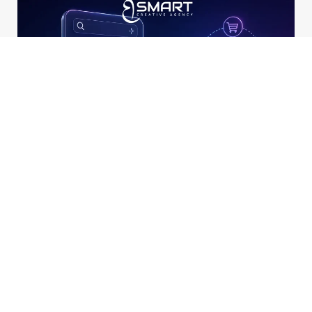
هل ستصبح الإعلانات جزءاً من منصات البحث بالذكاء الاصطناعي؟