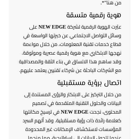
من هنا”*.
هوية رقمية متسقة
عبّرت الهوية الرقمية لشركة
NEW EDGE
على
وسائل التواصل الاجتماعي عن خبرتها الواسعة في
قطاع خدمات تقنية المعلومات، من خلال مواءمة
نهجها الابتكاري مع هوية رقمية عصرية وموثوقة.
وقد ساهم هذا الاتساق في بناء الثقة والمصداقية
مع الشركات الباحثة عن شركاء تقنيين يعتمد عليهم.
اتصال برؤية مستقبلية
من خلال التركيز على الابتكار والرؤى المستندة إلى
البيانات والحلول التقنية المتقدمة في تصميم
المحتوى، نجحت
NEW EDGE
في ترسيخ مكانتها
كعلامة رائدة ذات رؤية مستقبلية. وقد ألهم السرد
المؤسسات لاستكشاف الإمكانات غير المحدودة
عندما تتحول البيانات إلى استراتيجية، مما منحها