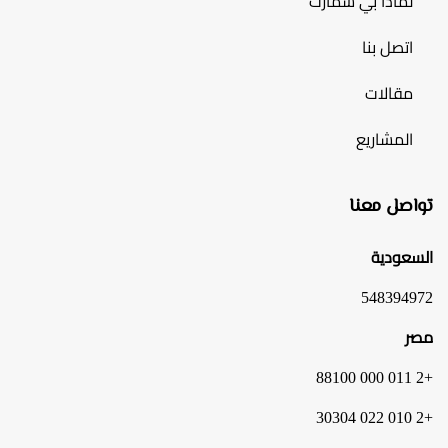
لماذا بي سمارت
اتصل بنا
مقالات
المشاريع
تواصل معنا
السعودية
548394972
مصر
+2 011 000 88100
+2 010 022 30304