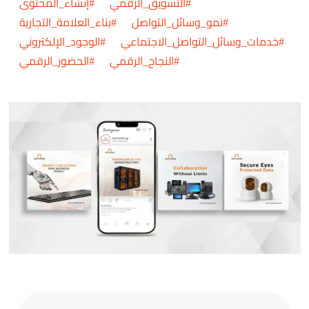
#التسويق_الرقمي #إنشاء_المحتوى
#نمو_وسائل_التواصل #بناء_العلامة_التجارية
#خدمات_وسائل_التواصل_الاجتماعي #الوجود_الإلكتروني
#النجاح_الرقمي #الحضور_الرقمي