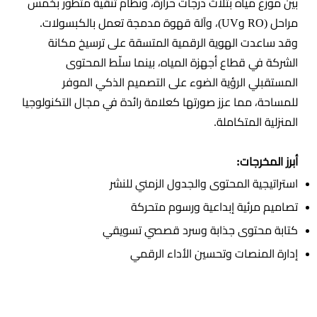
بين موزّع مياه بثلاث درجات حرارة، ونظام تنقية متطور بخمس
مراحل (RO وUV)، وآلة قهوة مدمجة تعمل بالكبسولات.
وقد ساعدت الهوية الرقمية المتسقة على ترسيخ مكانة
الشركة في قطاع أجهزة المياه، بينما سلّط المحتوى
المستقبلي الرؤية الضوء على التصميم الذكي الموفر
للمساحة، مما عزز صورتها كعلامة رائدة في مجال التكنولوجيا
المنزلية المتكاملة.
أبرز المخرجات:
استراتيجية المحتوى والجدول الزمني للنشر
تصاميم مرئية إبداعية ورسوم متحركة
كتابة محتوى جذابة وسرد قصصي تسويقي
إدارة المنصات وتحسين الأداء الرقمي