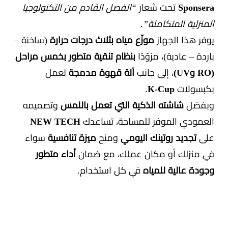
Sponsera
تحت شعار
“الفصل القادم من التكنولوجيا
المنزلية المتكاملة”
.
يوفر هذا الجهاز
موزّع مياه بثلاث درجات حرارة
(ساخنة –
باردة – عادية)، مزوّدًا
بنظام تنقية متطور بخمس مراحل
(RO وUV)
، إلى جانب
آلة قهوة مدمجة
تعمل
بكبسولات
K-Cup
.
وبفضل
شاشته الذكية التي تعمل باللمس
وتصميمه
العمودي الموفر للمساحة، تساعدك
NEW TECH
على
تجديد روتينك اليومي
ومنح
ميزة تنافسية
سواء
في منزلك أو مكان عملك، مع ضمان
أداء متطور
وجودة عالية للمياه
في كل استخدام.