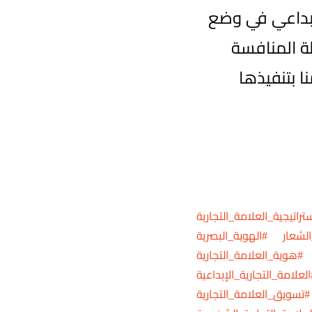
يق BSMART الإبداعي في وضع
ى خريطة المنافسة
 بتنفيذها
راتيجية_العلامة_التجارية
لشعار #الهوية_البصرية
#هوية_العلامة_التجارية
علامة_التجارية_الإبداعية
#تسويق_العلامة_التجارية