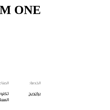
M ONE
الخدمة:
الصناع
برانديج
تكنول
المعل