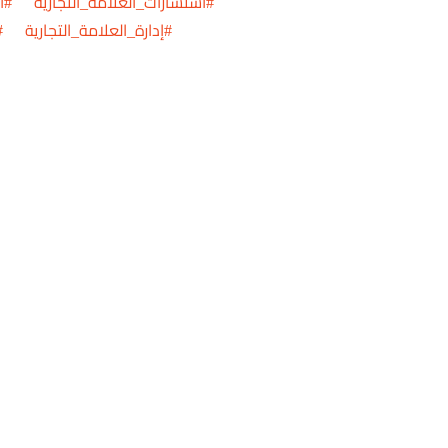
#استشارات_العلامة_التجارية #ال
#إدارة_العلامة_التجارية #